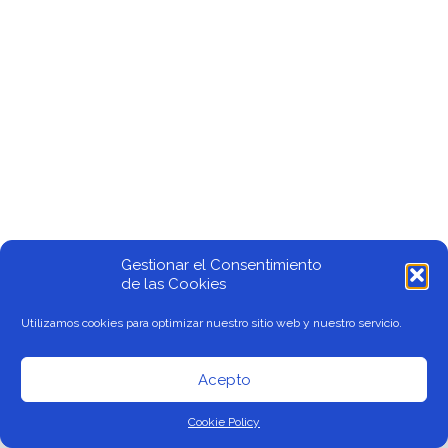
Gestionar el Consentimiento
de las Cookies
© Todos los derechos reservados |Consulta nuestro
Aviso de
Utilizamos cookies para optimizar nuestro sitio web y nuestro servicio.
privacidad
| ePeople Consulting 2024 | Sitio desarrollado por
Lemon Drops Company
Acepto
Cookie Policy