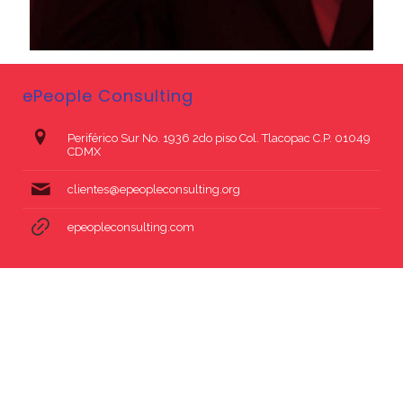
ePeople Consulting
Periférico Sur No. 1936 2do piso Col. Tlacopac C.P. 01049
CDMX
clientes@epeopleconsulting.org
epeopleconsulting.com