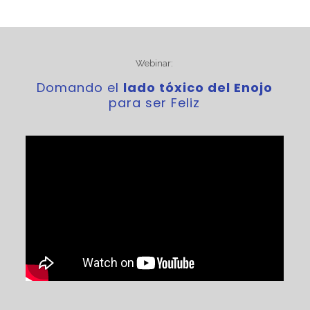
Webinar:
Domando el
lado tóxico del Enojo
para ser Feliz